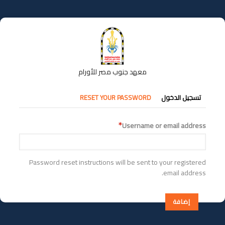
تجاوز
إلى
المحتوى
الرئيسي
معهد جنوب مصر للأورام
التبويبات
تسجيل الدخول
RESET YOUR PASSWORD
الأساسية
Username or email address
Password reset instructions will be sent to your registered
email address.