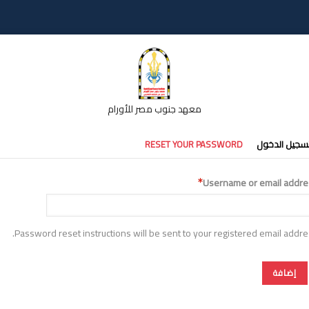
معهد جنوب مصر للأورام
تبويبات
سجيل الدخول
RESET YOUR PASSWORD
أساسية
Username or email addre
Password reset instructions will be sent to your registered email addre