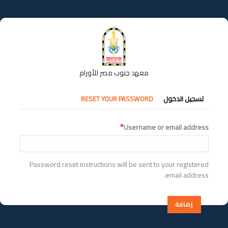
تجاوز
إلى
المحتوى
الرئيسي
معهد جنوب مصر للأورام
التبويبات
تسجيل الدخول
RESET YOUR PASSWORD
الأساسية
Username or email address
Password reset instructions will be sent to your registered
email address.