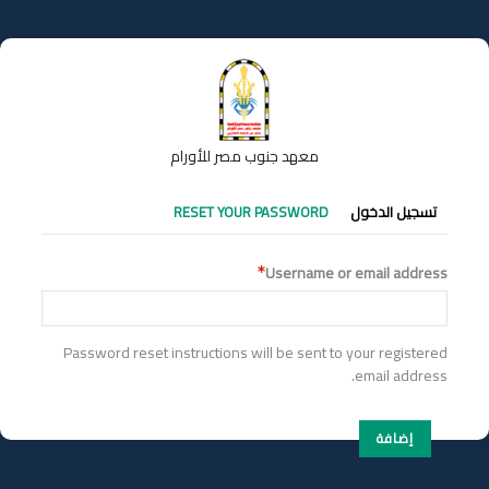
تجاوز
إلى
المحتوى
الرئيسي
معهد جنوب مصر للأورام
التبويبات
تسجيل الدخول
RESET YOUR PASSWORD
الأساسية
Username or email address
Password reset instructions will be sent to your registered
email address.