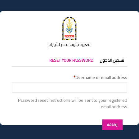
تجاوز
إلى
المحتوى
الرئيسي
معهد جنوب مصر للأورام
التبويبات
تسجيل الدخول
RESET YOUR PASSWORD
الأساسية
Username or email address
Password reset instructions will be sent to your registered
email address.