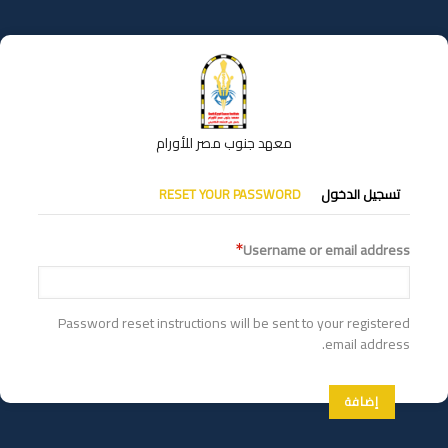
تجاوز
إلى
المحتوى
الرئيسي
معهد جنوب مصر للأورام
التبويبات
تسجيل الدخول
RESET YOUR PASSWORD
الأساسية
Username or email address
Password reset instructions will be sent to your registered
email address.