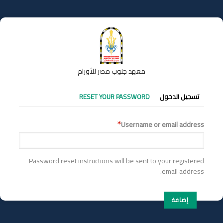
تجاوز
إلى
المحتوى
الرئيسي
معهد جنوب مصر للأورام
التبويبات
تسجيل الدخول
RESET YOUR PASSWORD
الأساسية
Username or email address
Password reset instructions will be sent to your registered
email address.