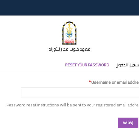
معهد جنوب مصر للأورام
تبويبات
سجيل الدخول
RESET YOUR PASSWORD
أساسية
Username or email addre
Password reset instructions will be sent to your registered email addre