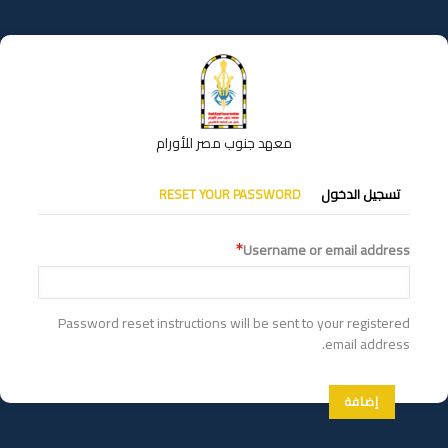
تجاوز
إلى
المحتوى
الرئيسي
معهد جنوب مصر للأورام
التبويبات
تسجيل الدخول
RESET YOUR PASSWORD
الأساسية
Username or email address
Password reset instructions will be sent to your registered
email address.