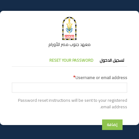
تجاوز
إلى
المحتوى
الرئيسي
معهد جنوب مصر للأورام
التبويبات
تسجيل الدخول
RESET YOUR PASSWORD
الأساسية
Username or email address
Password reset instructions will be sent to your registered
email address.