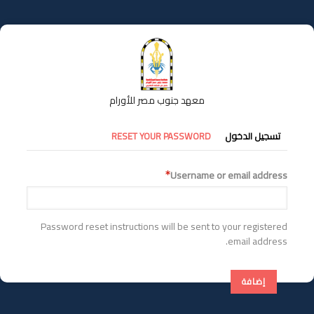
تجاوز
إلى
المحتوى
الرئيسي
معهد جنوب مصر للأورام
التبويبات
تسجيل الدخول
RESET YOUR PASSWORD
الأساسية
Username or email address
Password reset instructions will be sent to your registered
email address.