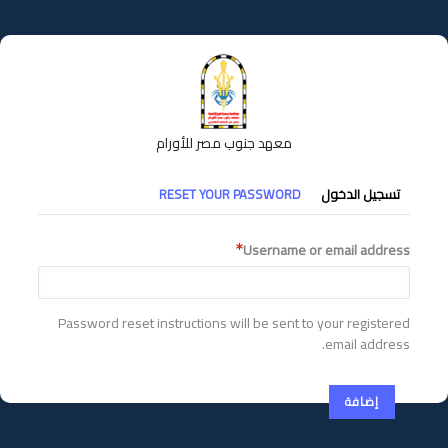
تجاوز
إلى
المحتوى
الرئيسي
معهد جنوب مصر للأورام
التبويبات
تسجيل الدخول
RESET YOUR PASSWORD
الأساسية
Username or email address
Password reset instructions will be sent to your registered
email address.