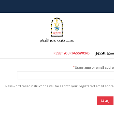
معهد جنوب مصر للأورام
تبويبات
سجيل الدخول
RESET YOUR PASSWORD
أساسية
Username or email addre
Password reset instructions will be sent to your registered email addre