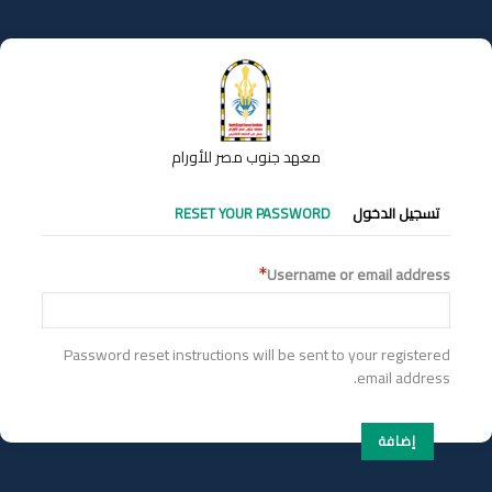
تجاوز
إلى
المحتوى
الرئيسي
معهد جنوب مصر للأورام
التبويبات
تسجيل الدخول
RESET YOUR PASSWORD
الأساسية
Username or email address
Password reset instructions will be sent to your registered
email address.