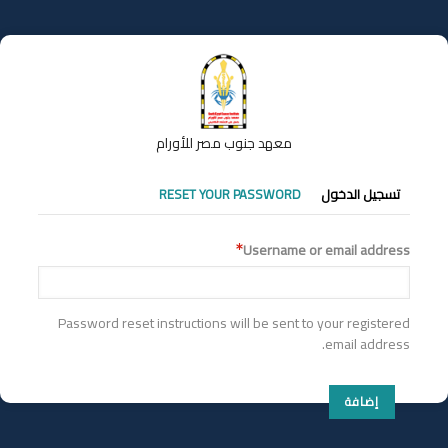
تجاوز
إلى
المحتوى
الرئيسي
معهد جنوب مصر للأورام
التبويبات
تسجيل الدخول
RESET YOUR PASSWORD
الأساسية
Username or email address
Password reset instructions will be sent to your registered
email address.