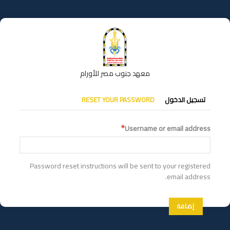
تجاوز
إلى
المحتوى
الرئيسي
معهد جنوب مصر للأورام
التبويبات
تسجيل الدخول
RESET YOUR PASSWORD
الأساسية
Username or email address
Password reset instructions will be sent to your registered
email address.