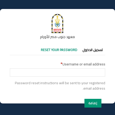
تجاوز
إلى
المحتوى
الرئيسي
معهد جنوب مصر للأورام
التبويبات
تسجيل الدخول
RESET YOUR PASSWORD
الأساسية
Username or email address
Password reset instructions will be sent to your registered
email address.