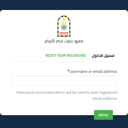
تجاوز
إلى
المحتوى
الرئيسي
معهد جنوب مصر للأورام
التبويبات
تسجيل الدخول
RESET YOUR PASSWORD
الأساسية
Username or email address
Password reset instructions will be sent to your registered
email address.