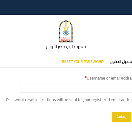
معهد جنوب مصر للأورام
تبويبات
سجيل الدخول
RESET YOUR PASSWORD
أساسية
Username or email addre
Password reset instructions will be sent to your registered email addre