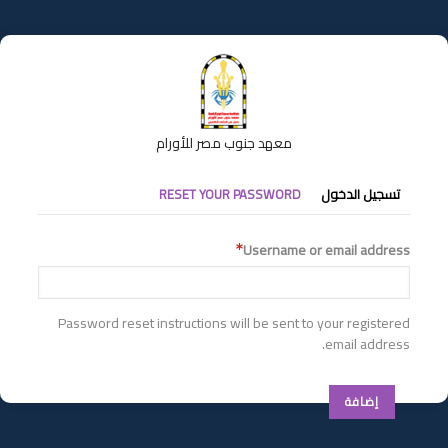
تجاوز
إلى
المحتوى
الرئيسي
معهد جنوب مصر للأورام
التبويبات
تسجيل الدخول
RESET YOUR PASSWORD
الأساسية
Username or email address
Password reset instructions will be sent to your registered
email address.