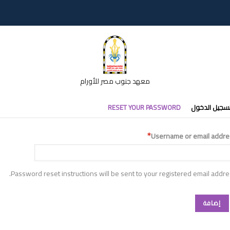
معهد جنوب مصر للأورام
تبويبات
سجيل الدخول
RESET YOUR PASSWORD
أساسية
Username or email addre
Password reset instructions will be sent to your registered email addre