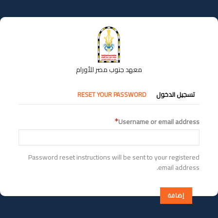
تجاوز
إلى
المحتوى
الرئيسي
معهد جنوب مصر للأورام
التبويبات
تسجيل الدخول
RESET YOUR PASSWORD
الأساسية
Username or email address
Password reset instructions will be sent to your registered
email address.