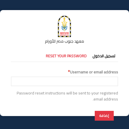
تجاوز
إلى
المحتوى
الرئيسي
معهد جنوب مصر للأورام
التبويبات
تسجيل الدخول
RESET YOUR PASSWORD
الأساسية
Username or email address
Password reset instructions will be sent to your registered
email address.