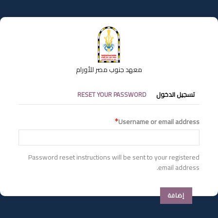
تجاوز
إلى
المحتوى
الرئيسي
معهد جنوب مصر للأورام
التبويبات
تسجيل الدخول
RESET YOUR PASSWORD
الأساسية
Username or email address
Password reset instructions will be sent to your registered
email address.