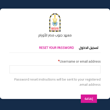
تجاوز
إلى
المحتوى
الرئيسي
معهد جنوب مصر للأورام
التبويبات
تسجيل الدخول
RESET YOUR PASSWORD
الأساسية
Username or email address
Password reset instructions will be sent to your registered
email address.