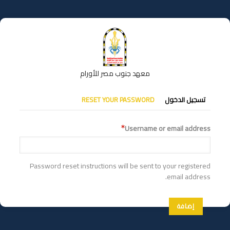
تجاوز
إلى
المحتوى
الرئيسي
معهد جنوب مصر للأورام
التبويبات
تسجيل الدخول
RESET YOUR PASSWORD
الأساسية
Username or email address
Password reset instructions will be sent to your registered
email address.