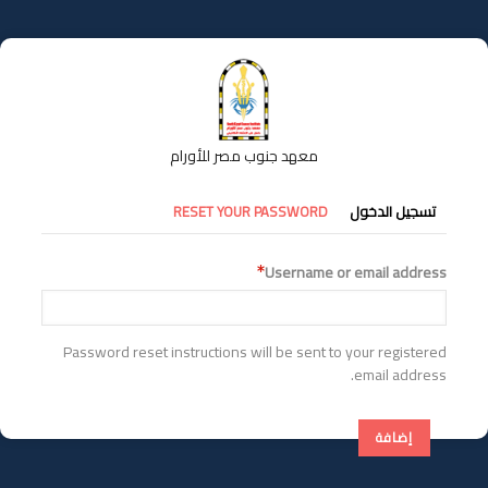
تجاوز
إلى
المحتوى
الرئيسي
معهد جنوب مصر للأورام
التبويبات
تسجيل الدخول
RESET YOUR PASSWORD
الأساسية
Username or email address
Password reset instructions will be sent to your registered
email address.