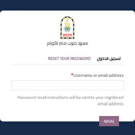
تجاوز
إلى
المحتوى
الرئيسي
معهد جنوب مصر للأورام
التبويبات
تسجيل الدخول
RESET YOUR PASSWORD
الأساسية
Username or email address
Password reset instructions will be sent to your registered
email address.