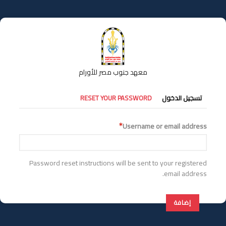
تجاوز
إلى
المحتوى
الرئيسي
معهد جنوب مصر للأورام
التبويبات
تسجيل الدخول
RESET YOUR PASSWORD
الأساسية
Username or email address
Password reset instructions will be sent to your registered
email address.