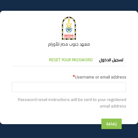
تجاوز
إلى
المحتوى
الرئيسي
معهد جنوب مصر للأورام
التبويبات
تسجيل الدخول
RESET YOUR PASSWORD
الأساسية
Username or email address
Password reset instructions will be sent to your registered
email address.