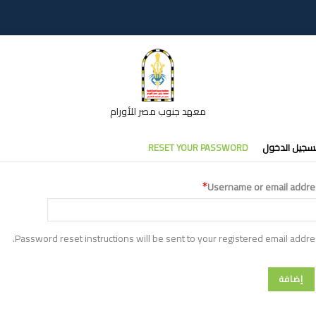
معهد جنوب مصر للأورام
تبويبات
سجيل الدخول
RESET YOUR PASSWORD
أساسية
Username or email addre
Password reset instructions will be sent to your registered email addre