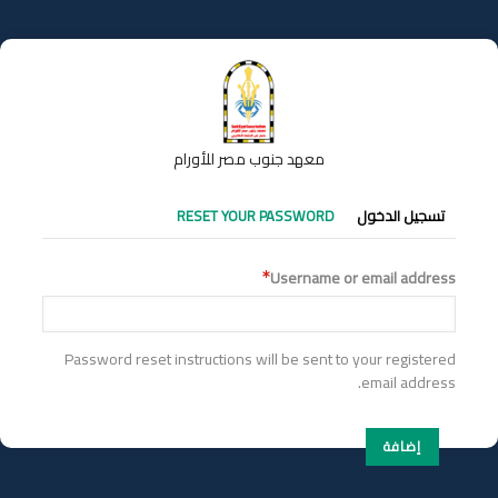
تجاوز
إلى
المحتوى
الرئيسي
معهد جنوب مصر للأورام
التبويبات
تسجيل الدخول
RESET YOUR PASSWORD
الأساسية
Username or email address
Password reset instructions will be sent to your registered
email address.