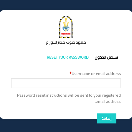
تجاوز
إلى
المحتوى
الرئيسي
معهد جنوب مصر للأورام
التبويبات
تسجيل الدخول
RESET YOUR PASSWORD
الأساسية
Username or email address
Password reset instructions will be sent to your registered
email address.