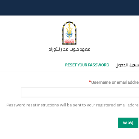
معهد جنوب مصر للأورام
تبويبات
سجيل الدخول
RESET YOUR PASSWORD
أساسية
Username or email addre
Password reset instructions will be sent to your registered email addre