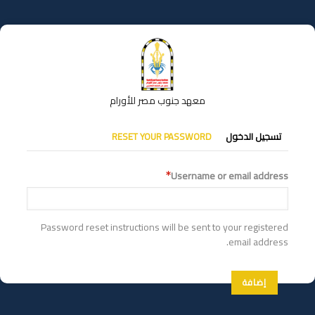
تجاوز
إلى
المحتوى
الرئيسي
معهد جنوب مصر للأورام
التبويبات
تسجيل الدخول
RESET YOUR PASSWORD
الأساسية
Username or email address
Password reset instructions will be sent to your registered
email address.