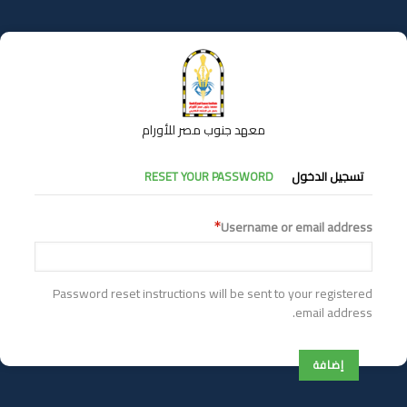
تجاوز
إلى
المحتوى
الرئيسي
معهد جنوب مصر للأورام
التبويبات
تسجيل الدخول
RESET YOUR PASSWORD
الأساسية
Username or email address
Password reset instructions will be sent to your registered
email address.