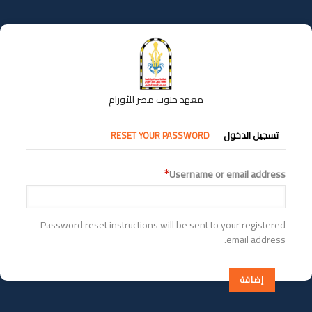
تجاوز
إلى
المحتوى
الرئيسي
معهد جنوب مصر للأورام
التبويبات
تسجيل الدخول
RESET YOUR PASSWORD
الأساسية
Username or email address
Password reset instructions will be sent to your registered
email address.