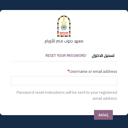
تجاوز
إلى
المحتوى
الرئيسي
معهد جنوب مصر للأورام
التبويبات
تسجيل الدخول
RESET YOUR PASSWORD
الأساسية
Username or email address
Password reset instructions will be sent to your registered
email address.