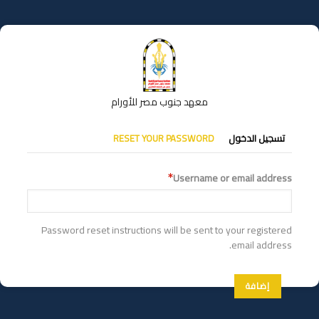
تجاوز
إلى
المحتوى
الرئيسي
معهد جنوب مصر للأورام
التبويبات
تسجيل الدخول
RESET YOUR PASSWORD
الأساسية
Username or email address
Password reset instructions will be sent to your registered
email address.