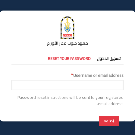
تجاوز
إلى
المحتوى
الرئيسي
معهد جنوب مصر للأورام
التبويبات
تسجيل الدخول
RESET YOUR PASSWORD
الأساسية
Username or email address
Password reset instructions will be sent to your registered
email address.