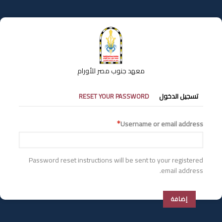
تجاوز
إلى
المحتوى
الرئيسي
معهد جنوب مصر للأورام
التبويبات
تسجيل الدخول
RESET YOUR PASSWORD
الأساسية
Username or email address
Password reset instructions will be sent to your registered
email address.