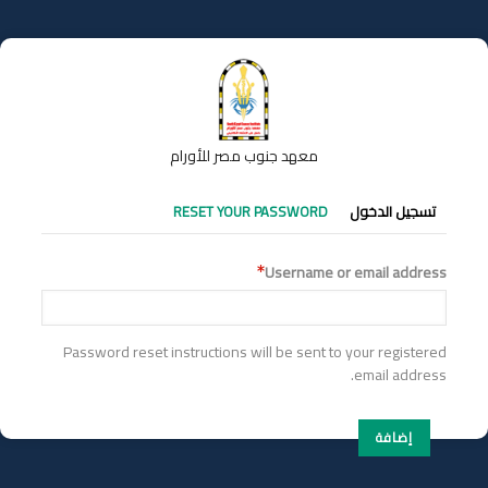
تجاوز
إلى
المحتوى
الرئيسي
معهد جنوب مصر للأورام
التبويبات
تسجيل الدخول
RESET YOUR PASSWORD
الأساسية
Username or email address
Password reset instructions will be sent to your registered
email address.