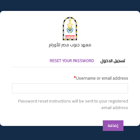
تجاوز
إلى
المحتوى
الرئيسي
معهد جنوب مصر للأورام
التبويبات
تسجيل الدخول
RESET YOUR PASSWORD
الأساسية
Username or email address
Password reset instructions will be sent to your registered
email address.