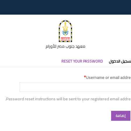
معهد جنوب مصر للأورام
تبويبات
سجيل الدخول
RESET YOUR PASSWORD
أساسية
Username or email addre
Password reset instructions will be sent to your registered email addre