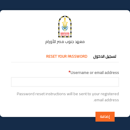
تجاوز
إلى
المحتوى
الرئيسي
معهد جنوب مصر للأورام
التبويبات
تسجيل الدخول
RESET YOUR PASSWORD
الأساسية
Username or email address
Password reset instructions will be sent to your registered
email address.