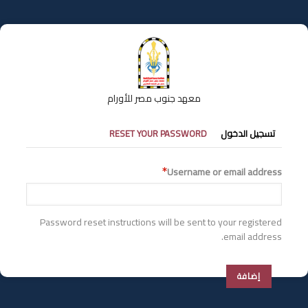
تجاوز
إلى
المحتوى
الرئيسي
معهد جنوب مصر للأورام
التبويبات
تسجيل الدخول
RESET YOUR PASSWORD
الأساسية
Username or email address
Password reset instructions will be sent to your registered
email address.