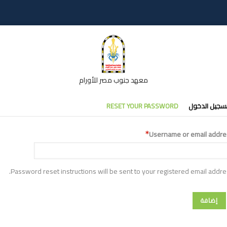
معهد جنوب مصر للأورام
تبويبات
سجيل الدخول
RESET YOUR PASSWORD
أساسية
Username or email addre
Password reset instructions will be sent to your registered email addre