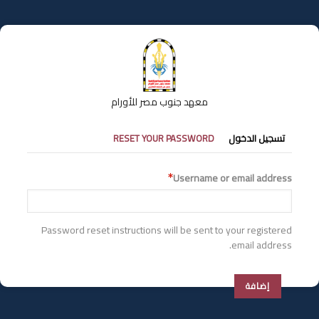
تجاوز
إلى
المحتوى
الرئيسي
معهد جنوب مصر للأورام
التبويبات
تسجيل الدخول
RESET YOUR PASSWORD
الأساسية
Username or email address
Password reset instructions will be sent to your registered
email address.