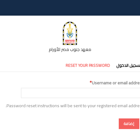
معهد جنوب مصر للأورام
تبويبات
سجيل الدخول
RESET YOUR PASSWORD
أساسية
Username or email addre
Password reset instructions will be sent to your registered email addre