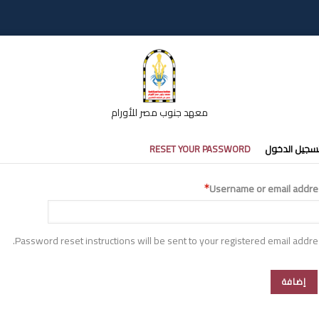
معهد جنوب مصر للأورام
تبويبات
سجيل الدخول
RESET YOUR PASSWORD
أساسية
Username or email addre
Password reset instructions will be sent to your registered email addre